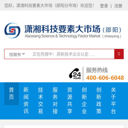
您好，潇湘科技要素大市场（邵阳分市场）欢迎您！
登录
|
注册
首
新
技
服
资
创
创
关
页
闻
术
务
源
新
新
于
资
交
对
共
企
政
平
讯
易
接
享
业
策
台