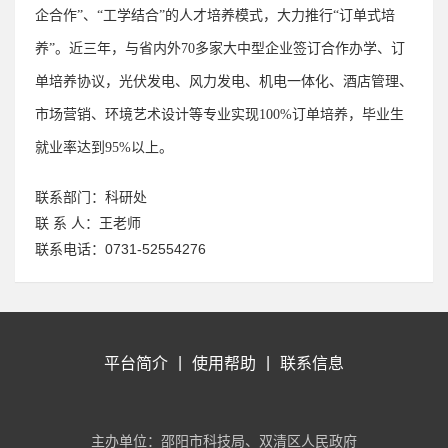
企合作”、“工学结合”的人才培养模式，大力推行“订单式培
养”。近三年，与省内外
70
多家大中型企业签订合作办学、订
单培养协议，光伏发电、风力发电、机电一体化、酒店管理、
市场营销、环境艺术设计等专业实现
100%
订单培养，毕业生
就业率达到
95%
以上。
联系部门：
科研处
联 系 人：
王老师
联系电话：
0731-52554276
平台简介
|
使用帮助
|
联系信息
主办单位：邵阳市科技局、双清区人民政府