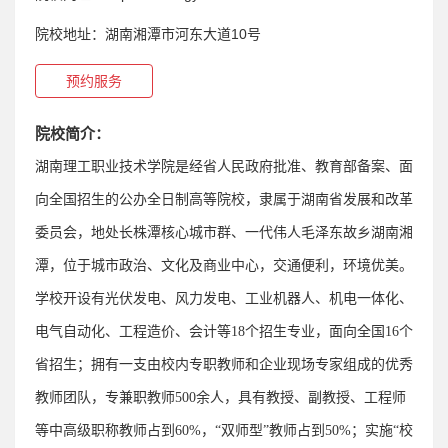
院校地址：
湖南湘潭市河东大道10号
预约服务
院校简介：
湖南理工职业技术学院是经省人民政府批准、教育部备案、面
向全国招生的公办全日制高等院校，隶属于湖南省发展和改革
委员会，地处长株潭核心城市群、一代伟人毛泽东故乡湖南湘
潭，位于城市政治、文化及商业中心，交通便利，环境优美。
学校开设有光伏发电、风力发电、工业机器人、机电一体化、
电气自动化、工程造价、会计等
18
个招生专业，面向全国
16
个
省招生；拥有一支由校内专职教师和企业现场专家组成的优秀
教师团队，专兼职教师
500
余人，具有教授、副教授、工程师
等中高级职称教师占到
60%
，“双师型”教师占到
50%
；实施“校