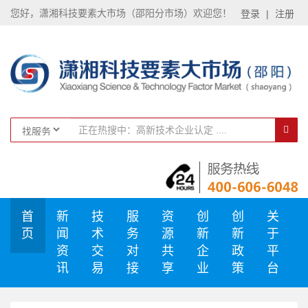
您好，潇湘科技要素大市场（邵阳分市场）欢迎您！
登录
|
注册
首
新
技
服
资
创
创
关
页
闻
术
务
源
新
新
于
资
交
对
共
企
政
平
讯
易
接
享
业
策
台