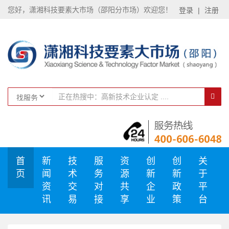
您好，潇湘科技要素大市场（邵阳分市场）欢迎您！
登录
|
注册
首
新
技
服
资
创
创
关
页
闻
术
务
源
新
新
于
资
交
对
共
企
政
平
讯
易
接
享
业
策
台