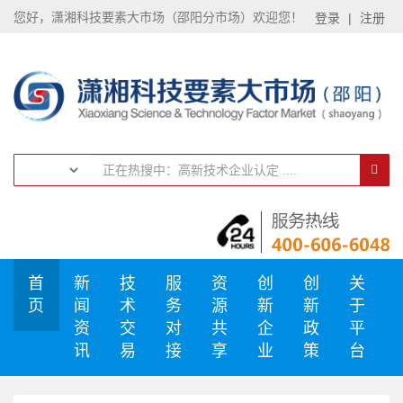
您好，潇湘科技要素大市场（邵阳分市场）欢迎您！
登录
|
注册
首
新
技
服
资
创
创
关
页
闻
术
务
源
新
新
于
资
交
对
共
企
政
平
讯
易
接
享
业
策
台