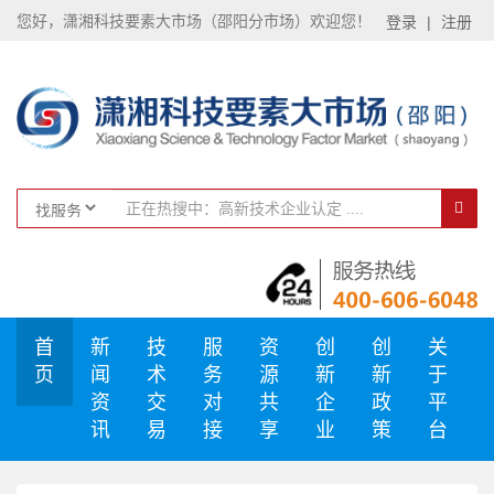
您好，潇湘科技要素大市场（邵阳分市场）欢迎您！
登录
|
注册
首
新
技
服
资
创
创
关
页
闻
术
务
源
新
新
于
资
交
对
共
企
政
平
讯
易
接
享
业
策
台