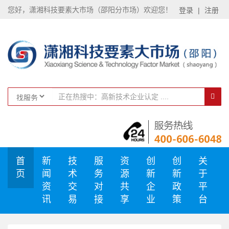
您好，潇湘科技要素大市场（邵阳分市场）欢迎您！
登录
|
注册
首
新
技
服
资
创
创
关
页
闻
术
务
源
新
新
于
资
交
对
共
企
政
平
讯
易
接
享
业
策
台